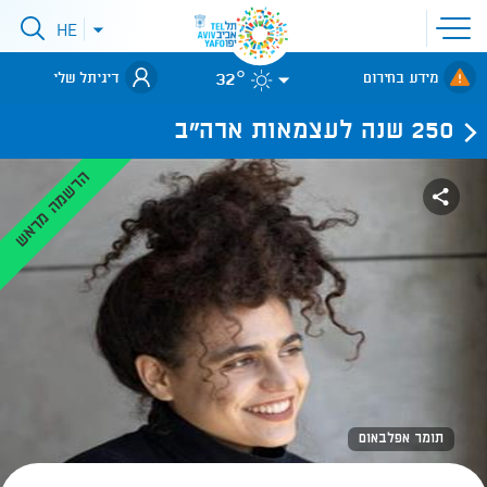
פתיחת
HE
פתיחת
תפריט
תפריט
שפות
לאתר עיריית
אתר
32°
מידע בחירום
דיגיתל שלי
תל-אביב
250 שנה לעצמאות ארה"ב
הרשמה מראש
תומר אפלבאום