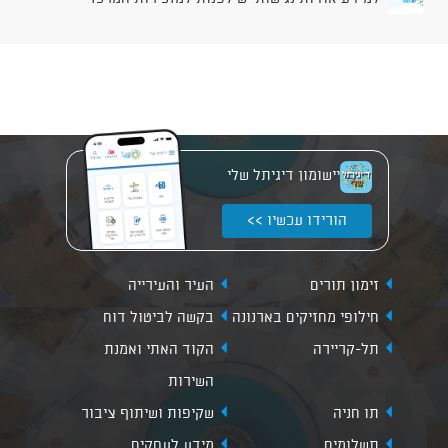
יישומון דיגיתל שלי
הורידו עכשיו >>
זימון תורים
העיר והעירייה
חילופי מחזיקים בארנונה
בקשה לביטול דוח
תל-קריירה
הקוד האתי ואמנת
השירות
תו חניה
שקיפות ושיתוף ציבור
תשלומים
מידע לעסקים