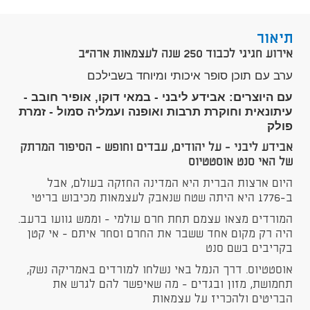
תיאור
אירוע חגיגי לכבוד 250 שנה לעצמאות ארה"ב
ערב עם תוכן סופר איכותי ומיוחד בשבילכם
עם היוצרים: אבידע ליבני - במאי דוקו, אופיר חובב -
עיתונאית וחוקרת תרבות ואופנה ועמליה סמול - זמרת
פולק
אבידע ליבני
- על יהודים, עבדים וחופש - הסיפור המרתק
של האי סנט אוסטטיוס
היום ארצות הברית היא המדינה החזקה בעולם, אבל
ב-1776 היא היתה שטח שנאבק לעצמאות מכיבוש בריטי
המורדים מצאו עצמם תחת חרם עולמי - וממש גוועו ברעב.
היה רק מקום אחד ששבר את החרם וסחר איתם - אי קטן
בקריבים בשם סנט
אוסטטיוס. דרך הנמל באי נשלחו למורדים באמריקה נשק,
תחמושת, מזון ובגדים - מה שאיפשר להם לגרש את
הבריטים ולהכריז על עצמאות