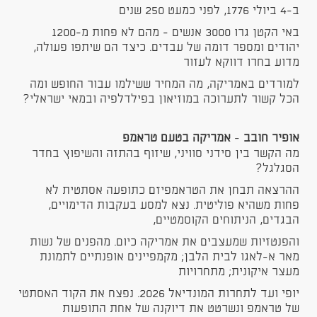
ב-4 ביולי 1776, לפני כמעט 250 שנים
באי הקטן גרו 3000 אנשים - מהם לא פחות מ-1200
יהודים ומספר דומה של עבדים. כיצד הם שיתפו פעולה,
מדוע בחרו דווקא לעזור
למורדים באמריקה, מה המחיר ששילמו עבור החופש ומה
הכל קשור לתערוכה במוזיאון בפילדלפיה ובמאי ישראלי?
אופיר חובב
-
אמריקה בטעם טראמפ
מה הקשר בין סידני סוויני, שיזוף בהתזה והשיפוץ בחדר
הסגלגל?
ההרצאה תבחן את הטראמפיזם כתופעה אסתטית לא
פחות משהיא פוליטית. נצא למסע בעקבות הדימויים,
הבגדים, הניתוחים הקוסמטיים,
והפנטזיות שמעצבים את אמריקה כיום. מהפנים של נשות
מאר א-לאגו לבית הלבן; מקמפיינים אופנתיים לתמונת
מעצר איקונית; מתחרויות
יופי ועד לתחרות המונדיאל 2026. נפצח את הקוד האסתטי
של טראמפ ונשרטט את דיוקנה של אחת התופעות