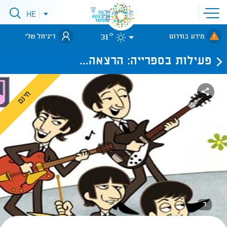
פתיחת
HE
פתיחת
תפריט
תפריט
שפות
לאתר עיריית
אתר
31°
מידע בחירום
דיגיתל שלי
תל-אביב
פעילות בספרייה: הרצאה...
חינם
ד