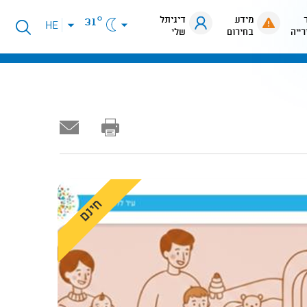
מידע
דיגיתל
31°
פתיחת
HE
רייה
בחירום
שלי
תפריט
שפות
חינם