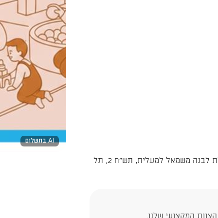
AI בתשלום
כתובתנו: תש"ח 2 , מגדלי שקל, קומה 8. דלת לבנה משמאל למעלית, תש"ח 2, תל
צוות המקצועי שלנו.