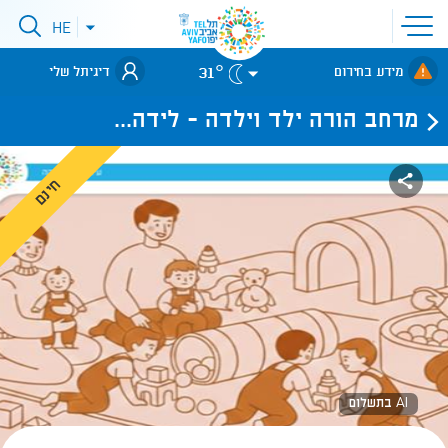
פתיחת
HE
פתיחת
תפריט
תפריט
שפות
לאתר עיריית
אתר
31°
מידע בחירום
דיגיתל שלי
תל-אביב
מרחב הורה ילד וילדה - לידה...
חינם
AI בתשלום