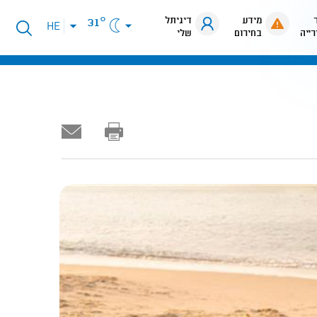
מידע
דיגיתל
31°
פתיחת
HE
רייה
בחירום
שלי
תפריט
שפות