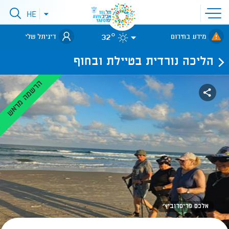
פתיחת
HE
פתיחת
תפריט
תפריט
שפות
לאתר עיריית
אתר
32°
מידע בחירום
דיגיתל שלי
תל-אביב
הליכה נורדית בטיילת ובחוף
הרשמה מראש
אלכס פריסרוביץ'