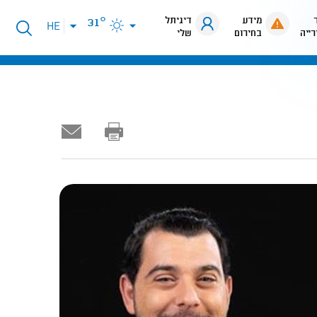
מידע
דיגיתל
31°
פתיחת
HE
רייה
בחירום
שלי
תפריט
שפות