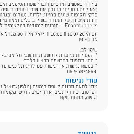
בייחוד כאנשים חירשים דוברי שפת הסימנים היש
נצא למסע חוויתי בו נבין את שורש חווית השפה
פרקי תקופות שונים בחיינו: ילדות, נעורים ובג
חווית אישיות של המנחה בשילוב כלים תיאורטיי
Frontrunners — תוכנית לימודים בינלאומית למנהיגות, תרבות וזהות חירשת.
יום ה' 16.07.26 ||
אביב-יפו
שימו לב:
* הפעילות מיועדת לתושבות ותושבי תל אביב-יפו, מ
* ההשתתפות בהרשמה מראש בלבד.
* בנושא נגישות או רגישות פנו לדיגיתל נגיש עד 72 שעות לפני הפעילות במספר
052-4874958
עזרי נגישות
ניתן לתאם תרגום לשפת סימנים (טלפון/דוא"ל זמ
הפרסום, שירותי נכים, אזור ישיבה נגיש, מקומות 
נגישה, מתחם שקט