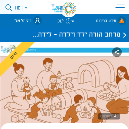
פתיחת
HE
פתיחת
תפריט
תפריט
שפות
לאתר עיריית
אתר
31°
מידע בחירום
דיגיתל שלי
תל-אביב
מרחב הורה ילד וילדה - לידה...
חינם
AI בתשלום