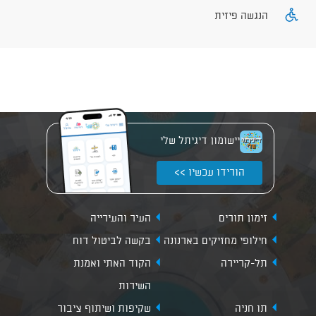
הנגשה פיזית
יישומון דיגיתל שלי
הורידו עכשיו >>
זימון תורים
העיר והעירייה
חילופי מחזיקים בארנונה
בקשה לביטול דוח
תל-קריירה
הקוד האתי ואמנת
השירות
תו חניה
שקיפות ושיתוף ציבור