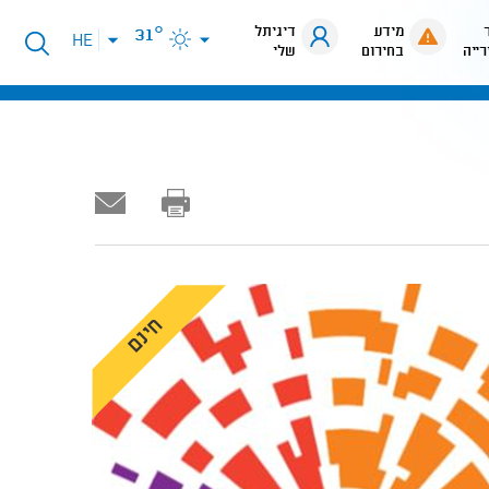
מידע
דיגיתל
31°
פתיחת
HE
רייה
בחירום
שלי
תפריט
שפות
חינם