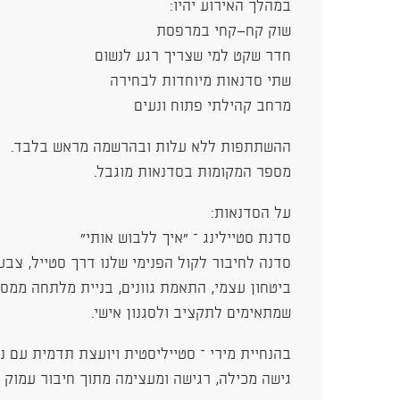
במהלך האירוע יהיו:
שוק קח־קחי במרפסת
חדר שקט למי שצריך רגע לנשום
שתי סדנאות מיוחדות לבחירה
מרחב קהילתי פתוח ונעים
ההשתתפות ללא עלות ובהרשמה מראש בלבד.
מספר המקומות בסדנאות מוגבל.
על הסדנאות:
סדנת סטיילינג – "איך ללבוש אותי"
סדנה לחיבור לקול הפנימי שלנו דרך סטייל, צבע
ביטחון עצמי, התאמת גוונים, בניית מלתחה ממספ
שמתאימים לתקציב ולסגנון אישי.
בהנחיית מירי – סטייליסטית ויועצת תדמית עם נ
גישה מכילה, רגישה ומעצימה מתוך חיבור עמוק ל