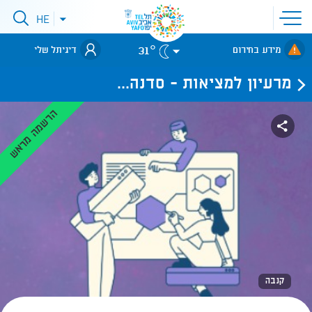
פתיחת
HE
פתיחת
תפריט
תפריט
שפות
לאתר עיריית
אתר
31°
מידע בחירום
דיגיתל שלי
תל-אביב
מרעיון למציאות - סדנה...
הרשמה מראש
קנבה