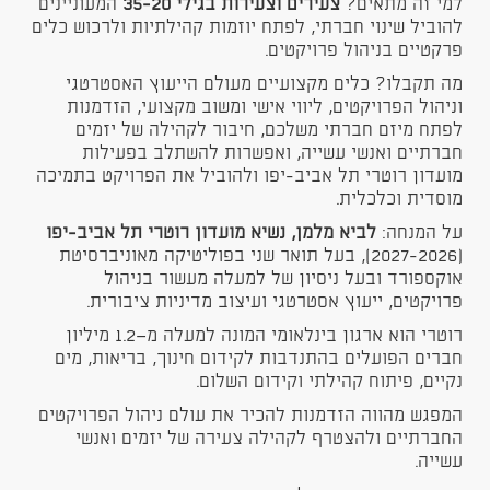
למי זה מתאים?
צעירים וצעירות בגילי 35-20
המעוניינים
להוביל שינוי חברתי, לפתח יוזמות קהילתיות ולרכוש כלים
פרקטיים בניהול פרויקטים.
מה תקבלו? כלים מקצועיים מעולם הייעוץ האסטרטגי
וניהול הפרויקטים, ליווי אישי ומשוב מקצועי, הזדמנות
לפתח מיזם חברתי משלכם, חיבור לקהילה של יזמים
חברתיים ואנשי עשייה, ואפשרות להשתלב בפעילות
מועדון רוטרי תל אביב-יפו ולהוביל את הפרויקט בתמיכה
מוסדית וכלכלית.
על המנחה:
לביא מלמן, נשיא מועדון רוטרי תל אביב-יפו
(2027-2026), בעל תואר שני בפוליטיקה מאוניברסיטת
אוקספורד ובעל ניסיון של למעלה מעשור בניהול
פרויקטים, ייעוץ אסטרטגי ועיצוב מדיניות ציבורית.
רוטרי הוא ארגון בינלאומי המונה למעלה מ־1.2 מיליון
חברים הפועלים בהתנדבות לקידום חינוך, בריאות, מים
נקיים, פיתוח קהילתי וקידום השלום.
המפגש מהווה הזדמנות להכיר את עולם ניהול הפרויקטים
החברתיים ולהצטרף לקהילה צעירה של יזמים ואנשי
עשייה.