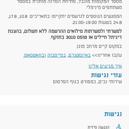
מספר המקומות מוגבל, פתיחת הסדנה מותנית במספר
משתתפים מינימלי.
המפגשים הנוספים לנרשמים יתקיימו בתאריכים: 10.8, 17.8,
24.8 בשעות 21:00-19:00.
למשרתי ולמשרתות מילואים ההרשמה ללא תשלום, בהצגת
דיגיתל חיילים או טופס 3010 בתוקף.
במקום קיים מרחב מוגן.
עקבו אחרינו>>
באינסטגרם
,
בפייסבוק
ובוואטסאפ
.
איך מגיעים אלינו
עזרי נגישות
שירותי נכים, כמפורט בגוף הפרסום
נגישות
הנגשה פיזית