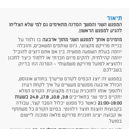
תיאור
המפגש השני והמשך הסדנה מתאימים גם למי שלא הצליחו
להגיע למפגש הראשון.
מזמינים אותך למפגש השני מתוך ארבעה
בו נלמד על
בניית פרויקט מקצועי, גיוס שותפים ומשאבים, והובלה
יוזמה בעלת השפעה ממשית. בין אם אתם רוצים להוביל
יוזמה קהילתית, להקים מיזם חברתי או ללמוד כיצד לתכנן
ולהוציא לפועל פרויקט משמעותי - הסדנה הזו בדיוק
בשבילכם.
במפגש זה יוצג הבסיס לקורס שייערך בחודש אוגוסט,
הכולל ארבעה מפגשים מעשיים על איך לקחת רעיון
ולהפוך אותו לתוכנית עבודה מקצועית. הקורס המלא
יתקיים בימי שני בתאריכים
3.8, 10.8, 17.8, 24.8 בשעות
21:00-19:00
כאשר כל מפגש יכלול הסבר קצר, עבודה
בקבוצות והצגת תוצר רלוונטי. בסיום הקורס כל משתתף
או קבוצה יציגו תוכנית פרויקט מלאה ומוכנה ליישום
בפועל.