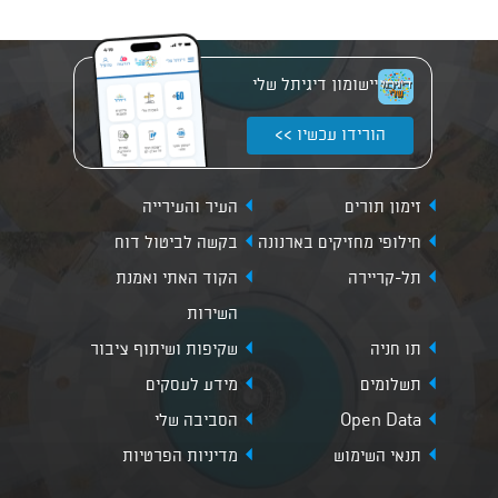
יישומון דיגיתל שלי
הורידו עכשיו >>
זימון תורים
העיר והעירייה
חילופי מחזיקים בארנונה
בקשה לביטול דוח
תל-קריירה
הקוד האתי ואמנת
השירות
תו חניה
שקיפות ושיתוף ציבור
תשלומים
מידע לעסקים
Open Data
הסביבה שלי
תנאי השימוש
מדיניות הפרטיות