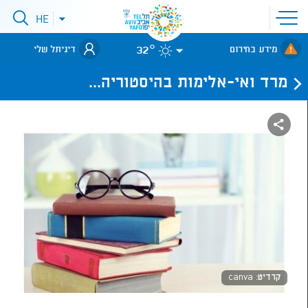
פתיחת
HE
פתיחת
תפריט
תפריט
שפות
לאתר עיריית
אתר
32°
מידע בחירום
דיגיתל שלי
תל-אביב
מרד ואי-אלימות בהיסטוריה...
קרדיט: canva