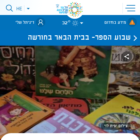
פתיחת
HE
פתיחת
תפריט
תפריט
שפות
לאתר עיריית
אתר
32°
מידע בחירום
דיגיתל שלי
תל-אביב
שבוע הספר- בבית הבאר בחורשה
צילום יפית לוי