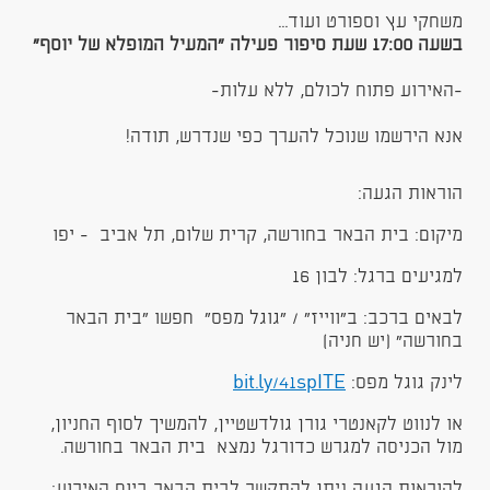
משחקי עץ וספורט ועוד...
בשעה 17:00 שעת סיפור פעילה "המעיל המופלא של יוסף"
-האירוע פתוח לכולם, ללא עלות-
אנא הירשמו שנוכל להערך כפי שנדרש, תודה!
הוראות הגעה:
מיקום: בית הבאר בחורשה, קרית שלום, תל אביב - יפו
למגיעים ברגל: לבון 16
לבאים ברכב: ב"ווייז" / "גוגל מפס" חפשו "בית הבאר
בחורשה" (יש חניה)
לינק גוגל מפס:
bit.ly/41spITE
​
או לנווט לקאנטרי גורן גולדשטיין, להמשיך לסוף החניון,
מול הכניסה למגרש כדורגל נמצא בית הבאר בחורשה.​
להוראות הגעה ניתן להתקשר לבית הבאר ביום האירוע: