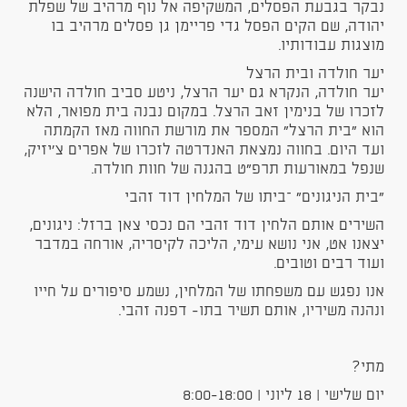
נבקר בגבעת הפסלים, המשקיפה אל נוף מרהיב של שפלת
יהודה, שם הקים הפסל גדי פריימן גן פסלים מרהיב בו
מוצגות עבודותיו.
יער חולדה ובית הרצל
יער חולדה, הנקרא גם יער הרצל, ניטע סביב חולדה הישנה
לזכרו של בנימין זאב הרצל. במקום נבנה בית מפואר, הלא
הוא "בית הרצל" המספר את מורשת החווה מאז הקמתה
ועד היום. בחווה נמצאת האנדרטה לזכרו של אפרים צ'יזיק,
שנפל במאורעות תרפ"ט בהגנה של חוות חולדה.
"בית הניגונים" –ביתו של המלחין דוד זהבי
השירים אותם הלחין דוד זהבי הם נכסי צאן ברזל: ניגונים,
יצאנו אט, אני נושא עימי, הליכה לקיסריה, אורחה במדבר
ועוד רבים וטובים.
אנו נפגש עם משפחתו של המלחין, נשמע סיפורים על חייו
ונהנה משיריו, אותם תשיר בתו- דפנה זהבי.
מתי?
יום שלישי | 18 ליוני | 8:00-18:00