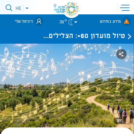
פתיחת
HE
פתיחת
תפריט
תפריט
שפות
לאתר עיריית
אתר
31°
מידע בחירום
דיגיתל שלי
תל-אביב
טיול מועדון 60+: הצלילים...
יחצ