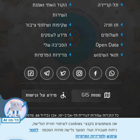
תל-קריירה
הקוד האתי ואמנת
השירות
תו חניה
שקיפות ושיתוף ציבור
תשלומים
מידע לעסקים
Open Data
הסביבה שלי
תנאי השימוש
מדיניות הפרטיות
מפות GIS
מידע על נגישות
כל הזכויות שמורות לעיריית תל-אביב-יפו, אבן גבירול 69, טלפון:
3013* מהנייד. האתר מספק מידע כללי בלבד.
אנו משתמשים בקבצי cookies לשיפור חווית הגלישה,
הנוסח המחייב הוא זה הקבוע בהוראות הדין הרלוונטיות כפי שתהיינה
בתוקף מעת לעת
ניתוח תעבורה ועוד. המשך גלישה מהווה הסכמה
לתנאי
שימוש
ולמדיניות הפרטיות
Created by: Layer. Digital studio