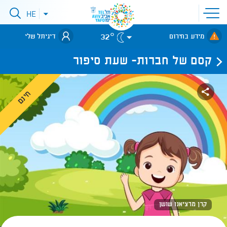
פתיחת
HE
פתיחת
תפריט
תפריט
שפות
לאתר עיריית
אתר
32°
מידע בחירום
דיגיתל שלי
תל-אביב
קסם של חברות- שעת סיפור
חינם
קרן מרציאנו שושן