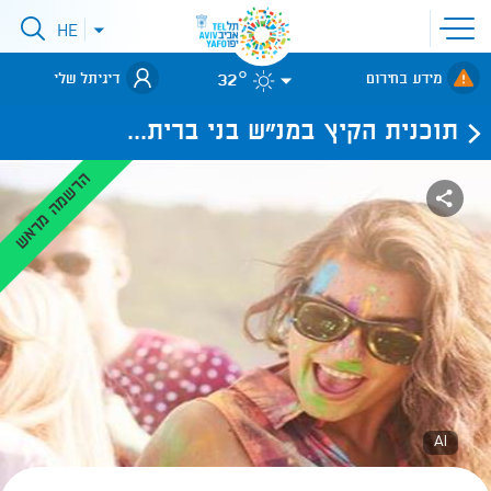
פתיחת
HE
פתיחת
תפריט
תפריט
שפות
לאתר עיריית
אתר
32°
מידע בחירום
דיגיתל שלי
תל-אביב
תוכנית הקיץ במנ"ש בני ברית...
הרשמה מראש
AI