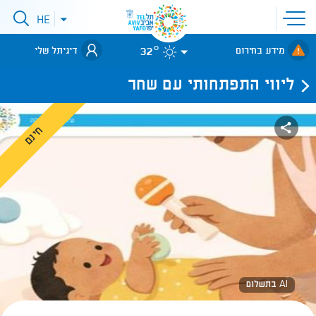
פתיחת
HE
פתיחת
תפריט
תפריט
שפות
לאתר עיריית
אתר
32°
מידע בחירום
דיגיתל שלי
תל-אביב
ליווי התפתחותי עם שחר
חינם
AI בתשלום