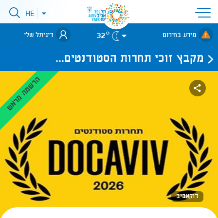
פתיחת
HE
פתיחת
תפריט
תפריט
שפות
לאתר עיריית
אתר
32°
מידע בחירום
דיגיתל שלי
תל-אביב
מקבץ זוכי תחרות הסטודנטים...
הרשמה מראש
דוקאביב