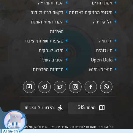
זימון תורים
העיר והעירייה
חילופי מחזיקים בארנונה
בקשה לביטול דוח
תל-קריירה
הקוד האתי ואמנת
השירות
תו חניה
שקיפות ושיתוף ציבור
תשלומים
מידע לעסקים
Open Data
הסביבה שלי
תנאי השימוש
מדיניות הפרטיות
מפות GIS
מידע על נגישות
כל הזכויות שמורות לעיריית תל-אביב-יפו, אבן גבירול 69, טלפון:
3013* מהנייד. האתר מספק מידע כללי בלבד.