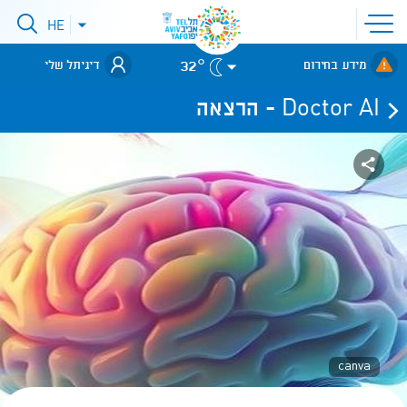
פתיחת
HE
פתיחת
תפריט
תפריט
שפות
לאתר עיריית
אתר
32°
מידע בחירום
דיגיתל שלי
תל-אביב
Doctor AI - הרצאה
canva