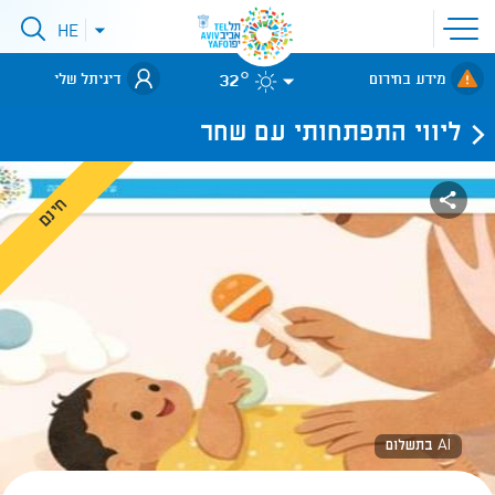
פתיחת
HE
פתיחת
תפריט
תפריט
שפות
לאתר עיריית
אתר
32°
מידע בחירום
דיגיתל שלי
תל-אביב
ליווי התפתחותי עם שחר
חינם
AI בתשלום