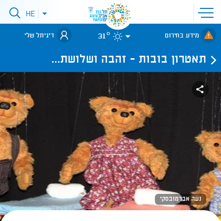
פתיחת
HE
פתיחת
תפריט
תפריט
שפות
לאתר עיריית
אתר
31°
מידע בחירום
דיגיתל שלי
תל-אביב
תאטרון בובות - זהבה ושלושת...
נעה אברמובסקי