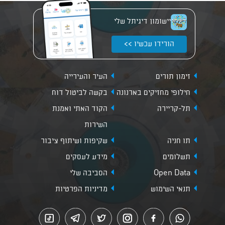
יישומון דיגיתל שלי
הורידו עכשיו >>
זימון תורים
העיר והעירייה
חילופי מחזיקים בארנונה
בקשה לביטול דוח
תל-קריירה
הקוד האתי ואמנת
השירות
תו חניה
שקיפות ושיתוף ציבור
תשלומים
מידע לעסקים
Open Data
הסביבה שלי
תנאי השימוש
מדיניות הפרטיות