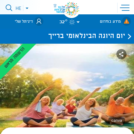
פתיחת
HE
פתיחת
תפריט
תפריט
שפות
לאתר עיריית
אתר
32°
מידע בחירום
דיגיתל שלי
תל-אביב
יום היוגה הבינלאומי ברייך
הרשמה מראש
canva