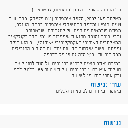
על המנחה - אמיר עצמון (מומנטום, למאבאטי):
מאלתר מאז 2007, מלמד אימפרוב (וגם פלייבק) כבר עשר
שנים, מופיע ומלמד בפסטיבלי אימפרוב ברחבי העולם,
מפתח פורמטים ייחודיים של לונגפורם, שורטפורם
ופרי-פורם ומנחה סדנאות אימפרוב יישומי. חבר בקולקטיב
המאלתרים האירופי האקסקלוסיבי "אוהנה", שם הוא חוקר
ומפתח שיטות אילתור חדישות יחד עם המורים המובילים
מכל היבשת. וחוץ מזה גם מטפל בדרמה.
במידה ואתם רוצים לרכוש כרטיסיה על מנת להוזיל את
העלות אנא רכשו כרטיסיה (עלות שיעור 83) בלינק לפני
ורק אחרי הירשמו לשיעור.
עזרי נגישות
מקומות מיוחדים לכיסאות גלגלים
נגישות