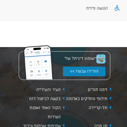
הנגשה פיזית
יישומון דיגיתל שלי
הורידו עכשיו >>
זימון תורים
העיר והעירייה
חילופי מחזיקים בארנונה
בקשה לביטול דוח
תל-קריירה
הקוד האתי ואמנת
השירות
תו חניה
שקיפות ושיתוף ציבור