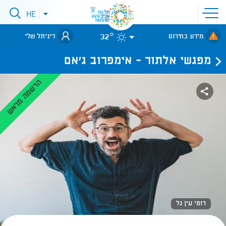
פתיחת
HE
פתיחת
תפריט
תפריט
שפות
לאתר עיריית
אתר
32°
מידע בחירום
דיגיתל שלי
תל-אביב
מפגשי אלתור - אימפרוב ג'אם
הרשמה מראש
רומי עין גל