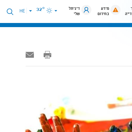
מידע
דיגיתל
32°
פתיחת
HE
רייה
בחירום
שלי
תפריט
שפות