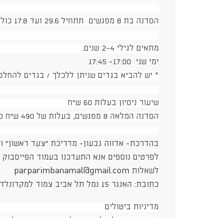
הסדנה בת 8 מפגשים תתחיל 29.6 ועד 17.8 כולל
מתאים לגילי 2-4 שנים.
ימי שני 17:00- 17:45
* יש להביא בגדים שניתן ללכלך / בגדים להחלפ
שיעור ניסיון בעלות 60 ש"ח
הסדנה המלאה 8 מפגשים, בעלות של 490 ש"ח כולל עלות חומרים
בהדרכת- אדווה גבעון- מדריכת "צעד ראשון" ות
לפרטים נוספים אנא התעדכנו בעמוד הפייסבוק ש
לשאלות parparimbanamal@gmail.com
כתובת: האנגר 15 נמל תל אביב צמוד למקדונלדס כניסה מהצד המזרחי
מדיניות ביטולים