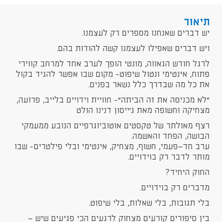
תיאור
יש דברים שאנחנו מספרים רק לעצמנו.
ויש דברים שאפילו לעצמנו קשה להודות בהם.
לרגל חודש הגאווה, מונטי הופך לערב אחד למרחב קווירי
פתוח, אינטימי ונטול שיפוט- מקום שבו אפשר להגיד בקול
את כל מה שבדרך כלל נשאר בפנים.
"לא מכניסה את זה הביתה״- חוויית וידויים בלייב, פרועה,
מצחיקה וחשופה מאת ג׳ייסון דנינו הולט
רצף מאולתר של טקסטים אוטוביוגרפיים הנובע ממעמקי
הבושה, הפחד והאשמה.
ערב חד־פעמי, חשוף, מצחיק, אינטימי ובלי פילטרים- שבו
מותר לדבר רק בוידויים.
החוק היחיד?
מדברים רק בוידויים.
בלי תגובות, בלי שאלות, בלי שיפוט.
בין סיפורים קורעים מצחוק לרגעים הכי פגיעים שיש —