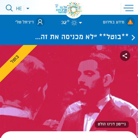
פתיחת
HE
פתיחת
תפריט
תפריט
שפות
לאתר עיריית
אתר
32°
מידע בחירום
דיגיתל שלי
תל-אביב
**בוטל** "לא מכניסה את זה...
בוטל
ג'ייסון דנינו הולט