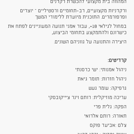
המהווה בית מקצועי להכשרת רקדנים
ורקדניות מקצועיים, רב-תחומיים ורסטיליים – יוצרים
ופרפורמרים. התוכנית מיועדת ללימודי המשך
במחול לגילאי 18+, עבור אמני תנועה המעוניינים לפתח את
כישרונם ולהתמקצע בתחומי הביצוע,
היצירה והתנועה על גווניהם השונים.
קרדיטים:
ניהול אמנותי: ישי כרסנתי
ניהול חזרות: תומר גיאת
גרפיקה: עומר געש
עריכה מוזיקלית: רותם וינר צ’ייקובסקי
הפקה: גלית פרי
תאורה: רותם אלרואי
צלם :אביעד פוקס