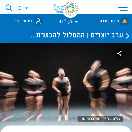
פתיחת
HE
פתיחת
תפריט
תפריט
שפות
לאתר עיריית
אתר
31°
מידע בחירום
דיגיתל שלי
תל-אביב
ערב יוצרים | המסלול להכשרת...
צולם על ידי ישי כרסיינתי