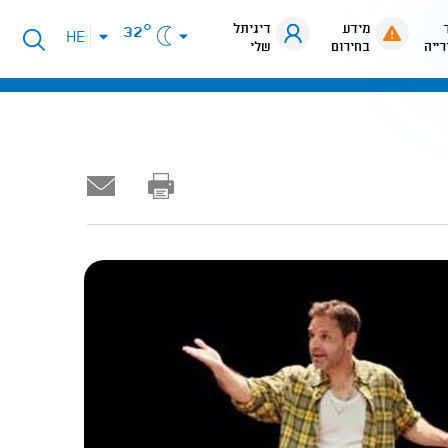
מידע
דיגיתל
32°
פתיחת
HE
רייה
בחירום
שלי
תפריט
שפות