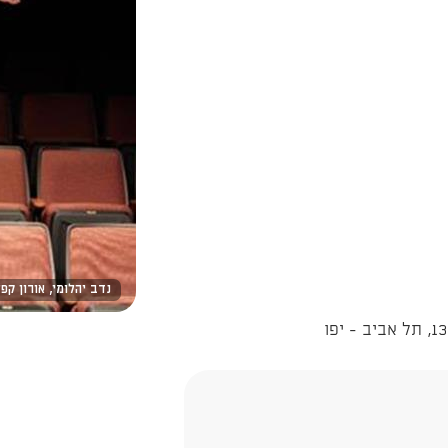
נדב יהלומי, אורון קפל