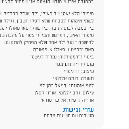
במסגרת אירועי חודש הגאווה אני שמחים להציג 
לשתי אימהות לסביות שלא דפקו חשבון, וגילה ש
בין סמבה לבוסה נובה, בין שווקי סאו פאולו למ
סיפורו האישי, המרגש והבלתי צפוי על אהבה שב
להישכח – ועל ילד אחד שלא מפסיק להתגעגע.
מאת ובביצוע: פאולו א. מואורה
בימוי ודרמטורגיה: נמרוד דנישמן​​
מוסיקה: יהונתן מגון
עיצוב: דן נימרי
תאורה: רותם אלרואי
ליווי אומנותי: דניאל כהן לוי​
צילום: נדב יהלומי, אורון קפלן
אריזה גרפית: אליעד סודאי
עזרי נגישות
מושבים עם משענת וידיות