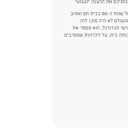
בפניכם את ההצגה "געגוע"
סיפורו הלא יאמן של פאולו, ילד שגדל בברזיל של שנות ה-80 בבית חם ואוהב
העולם לא היה מוכן לזה.
גרשי הכדורגל, הוא מספר את
נתה בית, על זיכרונות שמסרבים