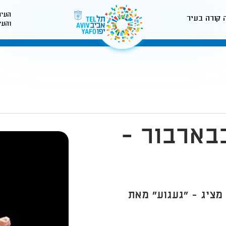
העיר
 קורה בעיר
והעי
לאתר עיריית תל-אביב
בארבור -
 בארבור מציג - "געגוע" מאת