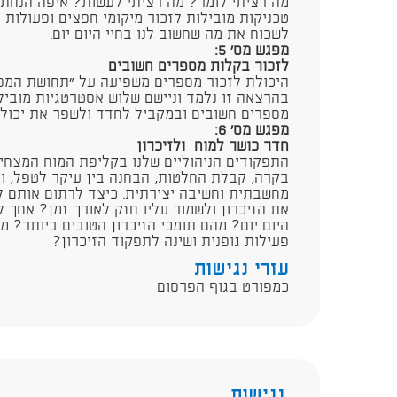
מה רציתי לומר? מה רציתי לעשות? איפה הנחתי
טכניקות מובילות לזכור מיקומי חפצים ופעולות 
לשכוח את מה שחשוב לנו בחיי היום יום.
מפגש מס' 5:
לזכור בקלות מספרים חשובים
היכולת לזכור מספרים משפיעה על "תחושת המסוג
בהרצאה זו נלמד וניישם שלוש אסטרטגיות מוביל
מספרים חשובים ובמקביל לחדד ולשפר את יכולת 
מפגש מס' 6:
חדר כושר למוח ולזיכרון
התפקודים הניהוליים שלנו בקליפת המוח המצחית:
בקרה, קבלת החלטות, הבחנה בין עיקר לטפל, ויס
מחשבתית וחשיבה יצירתית. כיצד לרתום אותם לת
את הזיכרון ולשמור עליו חזק לאורך זמן? אחך לש
היום יום? מהם תומכי הזיכרון הטובים ביותר? מה
פעילות גופנית ושינה לתפקוד הזיכרון?
עזרי נגישות
כמפורט בגוף הפרסום
נגישות