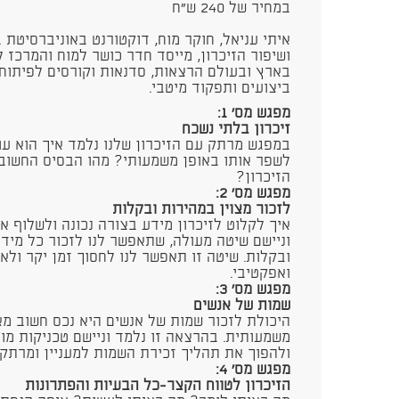
במחיר של 240 ש"ח
איתי עניאל, חוקר מוח, דוקטורנט באוניברסיטת 
ושיפור הזיכרון, מייסד חדר כושר למוח והמרכז ל
בארץ ובעולם הרצאות, סדנאות וקורסים לפיתוח 
ביצועים ותפקוד מיטבי.
מפגש מס' 1:
זיכרון בלתי נשכח
במפגש מרתק עם הזיכרון שלנו נלמד איך הוא עו
לשפר אותו באופן משמעותי? מהו הבסיס החשוב 
הזיכרון?
מפגש מס' 2:
לזכור מצוין במהירות ובקלות
איך לקלוט לזיכרון מידע בצורה נכונה ולשלוף 
וניישם שיטה מעולה, שתאפשר לנו לזכור כל מי
ובקלות. שיטה זו תאפשר לנו לחסוך זמן יקר ולאמ
ואפקטיבי.
מפגש מס' 3:
שמות של אנשים
היכולת לזכור שמות של אנשים היא נכס חשוב מאד
משמעותית. בהרצאה זו נלמד וניישם טכניקות מו
ולהפוך את תהליך זכירת השמות למעניין ומרתק
מפגש מס' 4:
הזיכרון לטווח הקצר-כל הבעיות והפתרונות