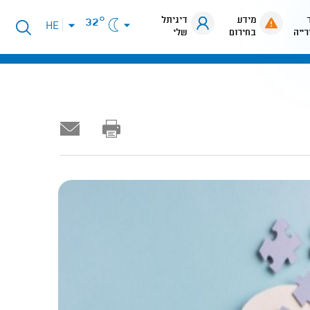
מידע
דיגיתל
32°
פתיחת
HE
רייה
בחירום
שלי
תפריט
שפות