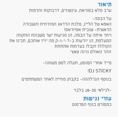
תיאור
ערב מלא בפוראח, עינטוזים, דרבוקות והרמות
על הבמה-
האמא של הליין, מלכת הדראג המזרחית והשבורה
הראשית- שובית אפיוראס!
ויחד איתה על הבמה, הן מגיעות ישר משכונת התקווה
המעלפת, הן יודעות ב-ד-י-ו-ק מה יזיז אותכם, תכינו את
הקולולו וקבלו בצרחות אתתתת
זוהר נואולס ונינה טאץ'
מייד אחרי המופע, תעלה לסט משחגז-
DJ STICKY!
בנוסף הגרלההה- בקבוק מחייה לאחד המשתתפים
-לגילאי 18-35 בלבד
עזרי נגישות
כמפורט בגוף הפרסום