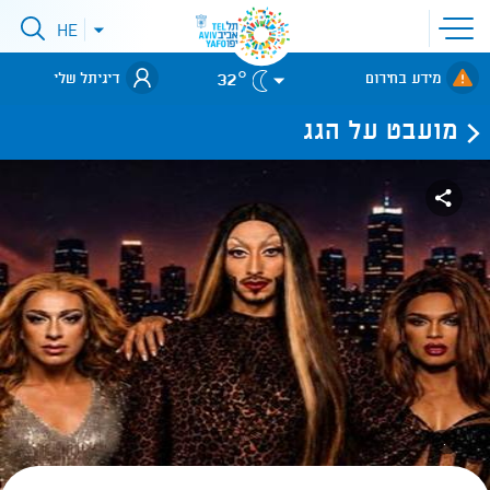
פתיחת
HE
פתיחת
תפריט
תפריט
שפות
לאתר עיריית
אתר
32°
מידע בחירום
דיגיתל שלי
תל-אביב
מועבט על הגג
.