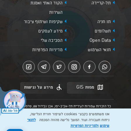
תל-קריירה
הקוד האתי ואמנת
השירות
תו חניה
שקיפות ושיתוף ציבור
תשלומים
מידע לעסקים
Open Data
הסביבה שלי
תנאי השימוש
מדיניות הפרטיות
מפות GIS
מידע על נגישות
כל הזכויות שמורות לעיריית תל-אביב-יפו, אבן גבירול 69, טלפון:
3013* מהנייד. האתר מספק מידע כללי בלבד.
אנו משתמשים בקבצי cookies לשיפור חווית הגלישה,
הנוסח המחייב הוא זה הקבוע בהוראות הדין הרלוונטיות כפי שתהיינה
בתוקף מעת לעת
ניתוח תעבורה ועוד. המשך גלישה מהווה הסכמה
לתנאי
שימוש
ולמדיניות הפרטיות
Created by: Layer. Digital studio
להרשמה >