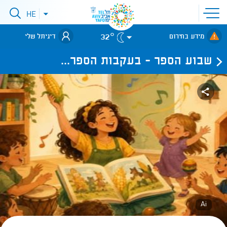
פתיחת
HE
פתיחת
תפריט
תפריט
שפות
לאתר עיריית
אתר
32°
מידע בחירום
דיגיתל שלי
תל-אביב
שבוע הספר - בעקבות הספר...
Ai