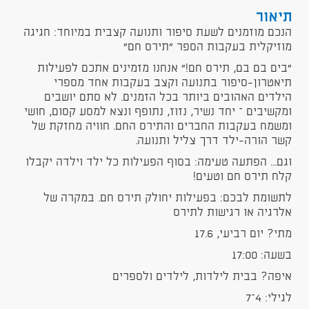
תיאור
הנכם מוזמנים לשעת סיפור ותנועה קצבית במיוחד: חגיגה
מוזיקלית בעקבות הספר "תירס חם"
"בים בם בם, תירס חם!" אנחנו מזמינים אתכם לפעילות
תיאטרון-סיפור בתנועה וקצב בעקבות אחד מספרי
הילדים האהובים ביותר בכל הזמנים. לא סתם יושבים
ומקשיבים – יחד נשיר, נזוז, נתופף ונצא למסע קסום, חושי
ומשמח בעקבות החברים והתירס החם. חוויה מחזקת של
קשר הורה-ילד דרך צליל ותנועה.
וגם... הפתעה טעימה: בסוף הפעילות כל ילד וילדה יקבלו
קלח תירס חם וטעים!
לתשומת לבכם: בפעילות יחולק תירס חם. במקרה של
אלרגיה או רגישות לתירס
מתי? יום רביעי, 17.6
בשעה: 17:00
איפה? בבית לילדות, לילדים ולספרים
לגילי: 4–7