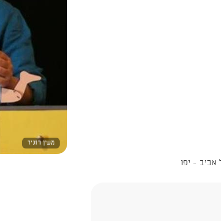
מעין רזניר