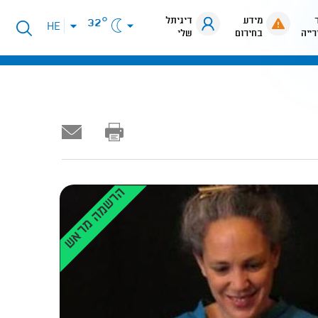
מידע
דיגיתל
32°
פתיחת
HE
רייה
בחירום
שלי
תפריט
שפות
הרשמה מראש