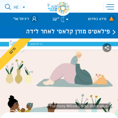
פתיחת
HE
פתיחת
תפריט
תפריט
שפות
לאתר עיריית
אתר
32°
מידע בחירום
דיגיתל שלי
תל-אביב
פילאטיס מזרן קלאסי לאחר לידה
חינם
Harmony Willow Studio illustration