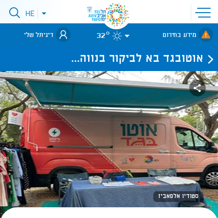
פתיחת
HE
פתיחת
תפריט
תפריט
שפות
לאתר עיריית
אתר
32°
מידע בחירום
דיגיתל שלי
תל-אביב
אוטובגד בא לביקור בנווה...
סטודיו אלפאביז