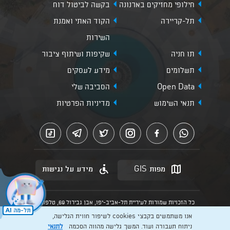
חילופי מחזיקים בארנונה
בקשה לביטול דוח
תל-קריירה
הקוד האתי ואמנת
השירות
תו חניה
שקיפות ושיתוף ציבור
תשלומים
מידע לעסקים
Open Data
הסביבה שלי
תנאי השימוש
מדיניות הפרטיות
מפות GIS
מידע על נגישות
כל הזכויות שמורות לעיריית תל-אביב-יפו, אבן גבירול 69, טלפון:
3013* מהנייד. האתר מספק מידע כללי בלבד.
אנו משתמשים בקבצי cookies לשיפור חווית הגלישה,
הנוסח המחייב הוא זה הקבוע בהוראות הדין הרלוונטיות כפי שתהיינה
בתוקף מעת לעת
ניתוח תעבורה ועוד. המשך גלישה מהווה הסכמה
לתנאי