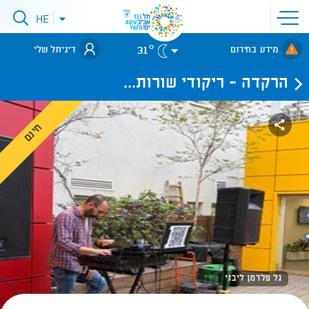
פתיחת
HE
פתיחת
תפריט
תפריט
שפות
לאתר עיריית
אתר
31°
מידע בחירום
דיגיתל שלי
תל-אביב
הרקדה - ריקודי שורות...
חינם
גל פלדמן ליבני