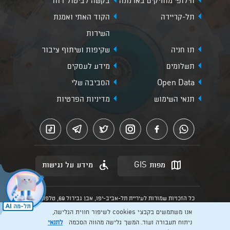
חילופי מחזיקים בארנונה
בקשה לביטול דוח
תל-קריירה
הקוד האתי ואמנת
השירות
תו חניה
שקיפות ושיתוף ציבור
תשלומים
מידע לעסקים
Open Data
הסביבה שלי
תנאי השימוש
מדיניות הפרטיות
מפות GIS
מידע על נגישות
כל הזכויות שמורות לעיריית תל-אביב-יפו, אבן גבירול 69, טלפון:
3013* מהנייד. האתר מספק מידע כללי בלבד.
אנו משתמשים בקבצי cookies לשיפור חווית הגלישה,
הנוסח המחייב הוא זה הקבוע בהוראות הדין הרלוונטיות כפי שתהיינה
בתוקף מעת לעת
ניתוח תעבורה ועוד. המשך גלישה מהווה הסכמה
לתנאי