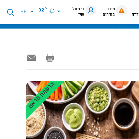
מידע
דיגיתל
32°
פתיחת
HE
רייה
בחירום
שלי
תפריט
שפות
הרשמה מראש