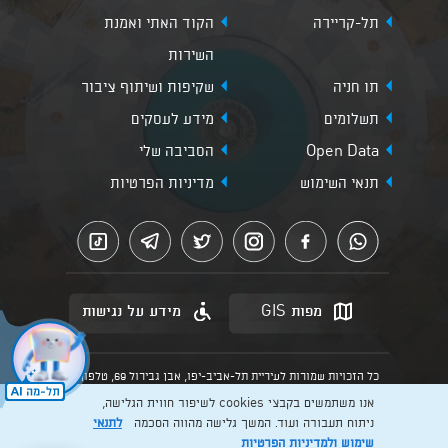
תל-קריירה
הקוד האתי ואמנת
השירות
תו חניה
שקיפות ושיתוף ציבור
תשלומים
מידע לעסקים
Open Data
הסביבה שלי
תנאי השימוש
מדיניות הפרטיות
מפות GIS
מידע על נגישות
כל הזכויות שמורות לעיריית תל-אביב-יפו, אבן גבירול 69, טלפון:
3013* מהנייד. האתר מספק מידע כללי בלבד.
אנו משתמשים בקבצי cookies לשיפור חווית הגלישה,
הנוסח המחייב הוא זה הקבוע בהוראות הדין הרלוונטיות כפי שתהיינה
בתוקף מעת לעת
ניתוח תעבורה ועוד. המשך גלישה מהווה הסכמה
לתנאי
שימוש
ולמדיניות הפרטיות