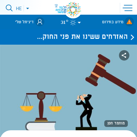
פתיחת
HE
פתיחת
תפריט
תפריט
שפות
לאתר עיריית
אתר
31°
מידע בחירום
דיגיתל שלי
תל-אביב
האזרחים ששינו את פני החוק...
מוחמד חסן