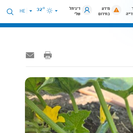
מידע
דיגיתל
32°
פתיחת
HE
רייה
בחירום
שלי
תפריט
שפות