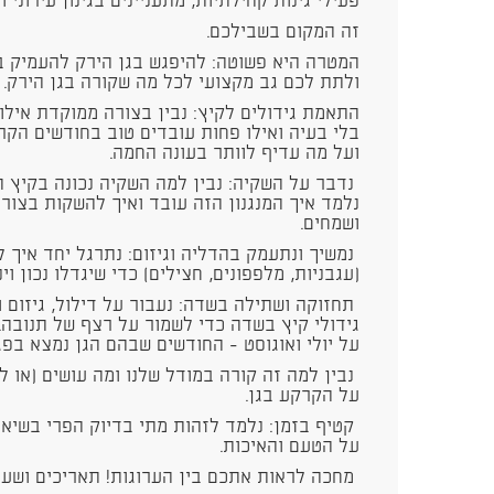
פעילי גינות קהילתיות, מתעניינים בגינון עירוני
זה המקום בשבילכם.
המטרה היא פשוטה: להיפגש בגן הירק להעמיק ב
ולתת לכם גב מקצועי לכל מה שקורה בגן הירק
התאמת גידולים לקיץ: נבין בצורה ממוקדת אילו ג
בלי בעיה ואילו פחות עובדים טוב בחודשים הקר
ועל מה עדיף לוותר בעונה החמה.
נדבר על השקיה: נבין למה השקיה נכונה בקיץ 
נלמד איך המנגנון הזה עובד ואיך להשקות בצור
ושמחים.
נמשיך ונתעמק בהדליה וגיזום: נתרגל יחד איך 
(עגבניות, מלפפונים, חצילים) כדי שיגדלו נכון וי
תחזוקה ושתילה בשדה: נעבור על דילול, גיזום 
גידולי קיץ בשדה כדי לשמור על רצף של תנובה.
על יולי ואוגוסט - החודשים שבהם הגן נמצא בפג
נבין למה זה קורה במודל שלנו ומה עושים (או ל
על הקרקע בגן.
קטיף בזמן: נלמד לזהות מתי בדיוק הפרי בשיא ש
על הטעם והאיכות.
מחכה לראות אתכם בין הערוגות! תאריכים ושעו