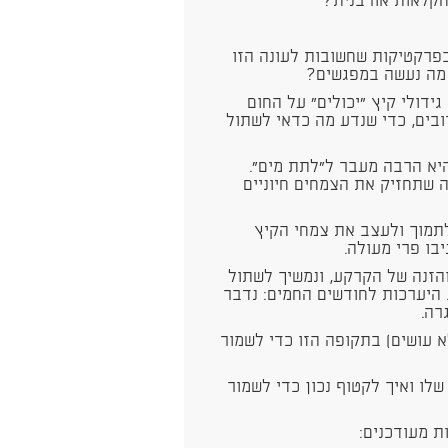
 וחקלאות אורבנית?
פרקטיקות שחשובות לעונה הזו
. מה נעשה במפגשים?
ידולי קיץ "יכולים" על החום
ובים, כדי שנדע מה כדאי לשתול
היא הרבה מעבר ל"לתת מים".
ה שתחזיק את הצמחים חיוניים
לתמוך ולעצב את צמחי הקיץ
ניבו פרי מעולה.
והזנה של הקרקע, ונמשיך לשתול
 היערכות לחודשים החמים: נדבר
רה.
א עושים) בתקופה הזו כדי לשמור
לו ואיך לקטוף נכון כדי לשמור
ת מעודכנים: