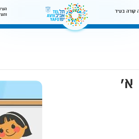
העיר
 קורה בעיר
והעי
לאתר עיריית תל-אביב
א'