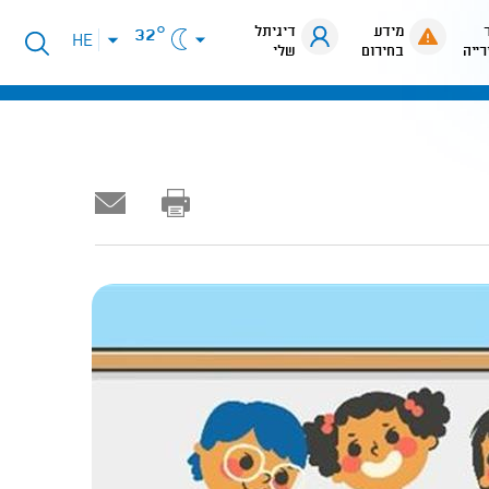
מידע
דיגיתל
32°
פתיחת
HE
רייה
בחירום
שלי
תפריט
שפות