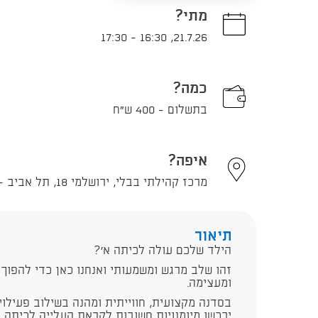
מתי?
17:30
-
16:30
,
21.7.26
כמה?
בתשלום - 400 ש"ח
איפה?
מרכז קהילתי בבלי, ירושלמי 18, תל אביב - יפו
תיאור
הילד שלכם עולה לכיתה א’?
זהו שלב מרגש ומשמעותי ואנחנו כאן כדי להפוך 
ומעצימה.
בסדנה מקצועית, חווייתית ומהנה בשילוב פעילויו
ירכשו מיומנויות חשובות לקראת העלייה לכיתה א'