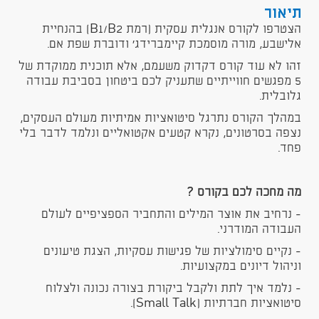
תיאור
הצטרפו לקורס אנגלית עסקית (רמת B1/B2) בהנחיית
אלישבע, מורה מוסמכת קיימברידג' ודוברת שפת אם.
זהו לא עוד קורס דקדוק משעמם, אלא תוכנית ממוקדת של
5 מפגשים חווייתיים שתעניק לכם ביטחון בסביבת עבודה
גלובלית.
במהלך הקורס נתרגל סיטואציות אמיתיות מעולם העסקים,
נצפה בסרטונים, נקרא קטעים אקטואליים ונלמד לדבר בלי
פחד.
מה מחכה לכם בקורס ?
- נרחיב את אוצר המילים והתחביר הספציפיים לעולם
העבודה המודרני.
- נקיים סימולציות של פגישות עסקיות, הצגת טיעונים
וניהול דיונים במקצועיות.
- נלמד איך לתת ולקבל ביקורת בצורה נכונה ולצלוח
סיטואציות חברתיות (Small Talk).