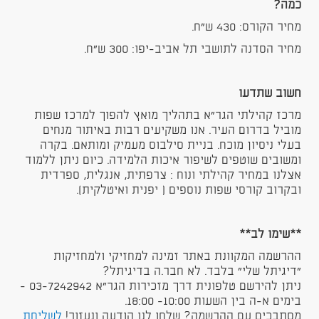
כמה?
מחיר הקורס: 430 ש"ח.
מחיר הסדנה לתושבי תל אביב-יפו: 300 ש"ח​​.
חשוב שתדעו
מרכז קהילתי הגר"א בתהליך מואץ להפוך למרכז שפות
מוביל בדרום העיר. אנו משקיעים רבות באיתור מנחים
בעלי ניסיון מוכח. בניית סילבוס מעמיק ומותאם. בקרה
ומשובים שוטפים לשיפור איכות הלמידה. כיום ניתן ללמוד
אצלנו במחיר קהילתי ונוח : צרפתית, אנגלית, ספרדית
ובקרוב קורסי שפות נוספים ( יפנית ואיטלקית).
**שימו לב**
ההרשמה המקוונת באתר זמינה למחזיקי ולמחזיקות
"דיגיתל שלי" בלבד. לא חבר.ה בדיגיתל?
ניתן להירשם טלפונית דרך מזכירות הגר"א 03-7242942 -
בימים א-ה בין השעות 10:00- 18:00.
מסתבכים עם ההרשמה? שלחו לנו הודעה ונעזור!
לשליחת