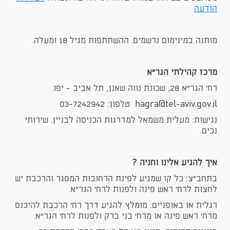
הודעה
מותנה במינימום נרשמים. ההשתתפות מגיל 18 ומעלה.
מרכז קהילתי הגר"א
רח' הגר"א 28, שכונת נווה שאנן, תל אביב - יפו.
hagra@tel-aviv.gov.il טלפון: 03-7242942
נגישות: מעלית משמאל למדרגות הכניסה לבניין. שירותי
נכים.
איך להגיע אלינו וחניה ?
בתחב"צ: כל קו שמגיע לפינת הרחובות המסגר והרכבת יש
לחצות לרח' ראש פינה ולפנות לרח' הגר"א.
רגלית או באופניים: מומלץ להגיע דרך רח' הרכבת להיכנס
מרח' ראש פינה או מרח' בני ברק ולפנות לרח' הגר"א.