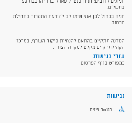
חניונים קרובים: חניון סנטרל פארק ברח' הרכבת 58
בתשלום.
חניה בכחול לבן אנא שימו לב להוראת התמרור בתחילת
הרחוב.
​הסדנה תתקיים בהתאם להנחיות פיקוד העורף, במרכז
הקהילתי קיים מקלט למקרה הצורך.
עזרי נגישות
כמפורט בגוף הפרסום
נגישות
הנגשה פיזית