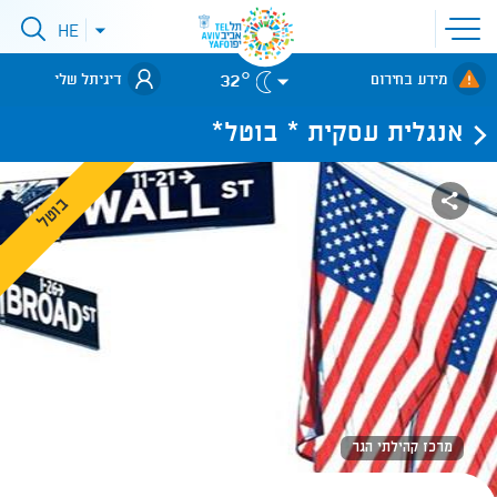
פתיחת
HE
פתיחת
תפריט
תפריט
שפות
לאתר עיריית
אתר
32°
מידע בחירום
דיגיתל שלי
תל-אביב
אנגלית עסקית * בוטל*
בוטל
מרכז קהילתי הגר