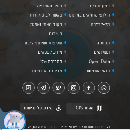
זימון תורים
העיר והעירייה
חילופי מחזיקים בארנונה
בקשה לביטול דוח
תל-קריירה
הקוד האתי ואמנת
השירות
תו חניה
שקיפות ושיתוף ציבור
תשלומים
מידע לעסקים
Open Data
הסביבה שלי
תנאי השימוש
מדיניות הפרטיות
מפות GIS
מידע על נגישות
כל הזכויות שמורות לעיריית תל-אביב-יפו, אבן גבירול 69, טלפון: