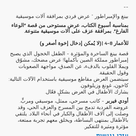
--
بينغ والإمبراطور – عرض فردي بمرافقة آلات موسيقية
بمناسبة أسبوع الكتاب، عرض مستوحى من قصة
"
الوعاء
الفارغ
".
بمرافقة عزف على آلات موسيقية متنوعة
.
(لا يُمكن إدخال إخوة أصغر و)
للأعمار
8-4 (
قصة بينغ الساحرة والمؤثرة - الطفل الخجول الذي يصبح
إمبراطور مملكة الصين بأكملها! عرض مضحك، مشوّق
ويملا القلوب بالدفء، عن الصدق، مواجهة الصعوبات
وقول الحقيقة.
سيتضمن العرض مقاطع موسيقية باستخدام الآلات التالية:
كاخون، غونغ وزيلوفون.
يشارك الأطفال في العرض بشكلٍ فعّال.
أودي فيربر
- كاتب مسرحي، ممثل، موسيقي ومربٍّ.
عروضه الفردية تدمج بين المسرح والعزف الحي، وقد
وصلت إلى آلاف الأطفال والكبار في أنحاء البلاد. يلتقي
بالأطفال بمنتهى البساطة، ويخلق معهم تجربة ممتعة،
مؤثرة ومثيرة للتفكير.