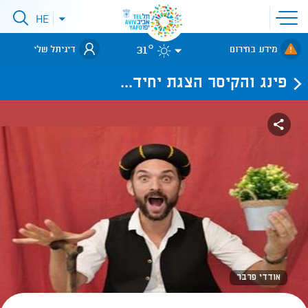
פתיחת
HE
פתיחת
תפריט
תפריט
שפות
לאתר עיריית
אתר
31°
מידע בחירום
דיגיתל שלי
תל-אביב
פינג והקיסר הצגת יחיד...
אודדי פרבר