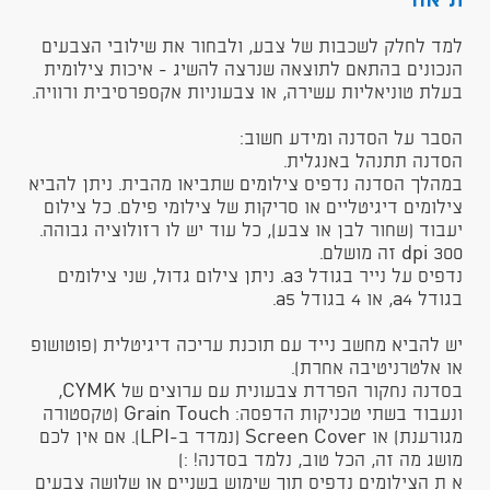
תיאור
למד לחלק לשכבות של צבע, ולבחור את שילובי הצבעים
הנכונים בהתאם לתוצאה שנרצה להשיג - איכות צילומית
בעלת טוניאליות עשירה, או צבעוניות אקספרסיבית ורוויה.
הסבר על הסדנה ומידע חשוב:
הסדנה תתנהל באנגלית.
במהלך הסדנה נדפיס צילומים שתביאו מהבית. ניתן להביא
צילומים דיגיטליים או סריקות של צילומי פילם. כל צילום
יעבוד (שחור לבן או צבע), כל עוד יש לו רזולוציה גבוהה.
300 dpi זה מושלם.
נדפיס על נייר בגודל a3. ניתן צילום גדול, שני צילומים
בגודל a4, או 4 בגודל a5.
יש להביא מחשב נייד עם תוכנת עריכה דיגיטלית (פוטושופ
או אלטרניטיבה אחרת).
בסדנה נחקור הפרדת צבעונית עם ערוצים של CYMK,
ונעבוד בשתי טכניקות הדפסה: Grain Touch (טקסטורה
מגורענת) או Screen Cover (נמדד ב-LPI). אם אין לכם
מושג מה זה, הכל טוב, נלמד בסדנה! :)
א ת הצילומים נדפיס תוך שימוש בשניים או שלושה צבעים