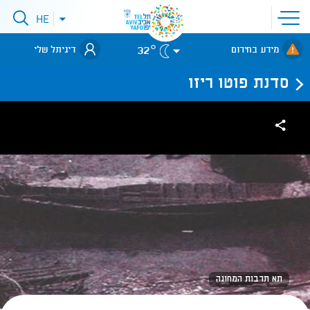
פתיחת
HE
פתיחת
תפריט
תפריט
שפות
לאתר עיריית
אתר
32°
מידע בחירום
דיגיתל שלי
תל-אביב
סדנת פוטו ריזו
תא תרבות המחוגה