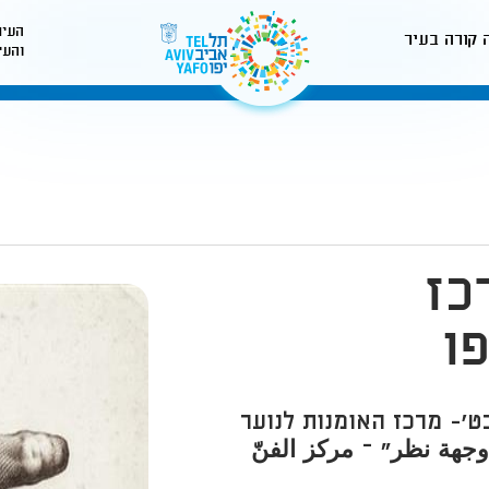
העיר
 קורה בעיר
והעי
לאתר עיריית תל-אביב
כז
ו
ט'- מרכז האומנות לנוער
وجهة نظر" – مركز الفنّ