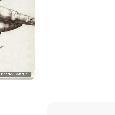
Hendrick Goltzius)