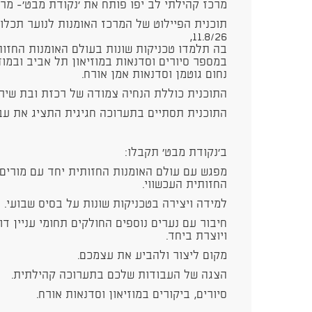
מרכז קהילתי לב יפו פותח את 'נקודת מבט'- מרכ
11.8/26,
בה תלמדו טכניקות שונות בעולם האומנות החזו
במספר סיורים וסדנאות במוזיאון תל אביב ובמוזי
נחום גוטמן וסדנאות אמן אורח.
התוכנית כוללת הנחיה צמודה של רכזת ובת שירו
התוכנית תסתיים בתערוכה חגיגית התציג את ע
ב'נקודת מבט' תקבלו:
מפגש עם עולם האומנות החזותית יחד עם מורים, 
החזותית העכשווי.
למידה ויצירה בטכניקות שונות על בסיס שבועי.
חיבור עם נערים נוספים החולקים תחומי עניין ד
ויוצרת ביחד.
מקום ליצור ולהביע את עצמכם.
הצגה של העבודות שלכם בתערוכה קהילתית.
סיורים, ביקורים במוזיאון וסדנאות אורח.