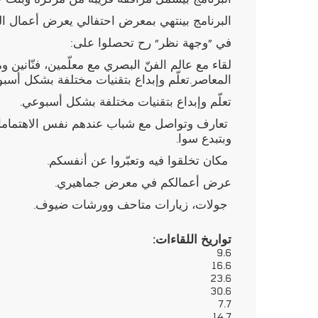
البرنامج بينتهي بمعرض احتفالي يعرض أعمال ال
في "وجهة نظر" رح تحصلوا على:
لقاء مع عالم الفنّ البصري مع معلّمين، فنّانين و
المعاصر.تعلّم وإبداع بتقنيات مختلفة بشكل أسب
تعلّم وإبداع بتقنيات مختلفة بشكل أسبوعي.
تعارف وتواصل مع شباب عندهم نفس الاهتمامات
وبتبدع سوا.
مكان تخلقوا فيه وتعبّروا عن أنفسكم.
عرض أعمالكم في معرض جماهيري.
جولات، زيارات متاحف وورشات ضيوف.
تواريخ اللقاءات:
9.6
16.6
23.6
30.6
7.7
14.7