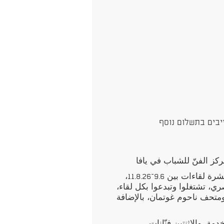
יבים בתשלום נוסף
كز الفنّ للشباب في يافا
ت بين 9.6–11.8.26،
صري، تشتغلوا وتبدعوا بكل لقاء،
تحف ناحوم غوتمان، بالإضافة
ة، والاثنتين فنّانات.