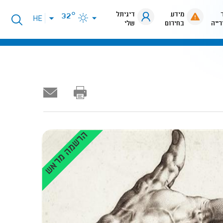
מידע
דיגיתל
32°
פתיחת
HE
רייה
בחירום
שלי
תפריט
שפות
הרשמה מראש