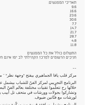
תאריכי המפגשים:
9.6
16.6
23.6
30.6
7.7
14.7
21.7
28.7
4.8
11.8
התשלום כולל את כל המפגשים
חניכים הרשומים למרכז הקהילתי לב יפו אינם חי
--
مركز قلب يافا الجماهيري بيفتح "وجهة نظر" – مر
البرنامج التجريبي لمركز الفنّ للشباب بيشمل عشرة لقاءا
خلالها رح تتعلّموا تقنيات مختلفة بعالم الفنّ الب
وتشاركوا بجولات وورشات في متحف تل أبيب وم
لورشات مع فنّانين ضيوف.
البرنامج بيشمل مرافقة قريبة من مركّزة وبنت خدم