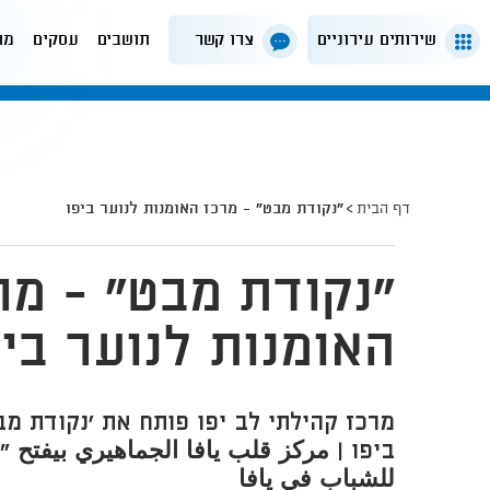
שירותים עירוניים
צרו קשר
תושבים
עסקים
מה
דף הבית
"נקודת מבט" - מרכז האומנות לנוער ביפו
"נקודת מבט" - מר
האומנות לנוער ביפ
מרכז קהילתי לב יפו פותח את 'נקודת מב
ביפו | مركز قلب يافا الجماهيري بيفتح "
للشباب في يافا