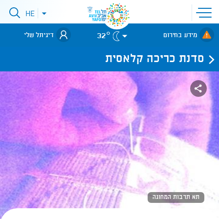
פתיחת
HE
פתיחת
תפריט
תפריט
שפות
לאתר עיריית
אתר
32°
מידע בחירום
דיגיתל שלי
תל-אביב
סדנת כריכה קלאסית
תא תרבות המחוגה