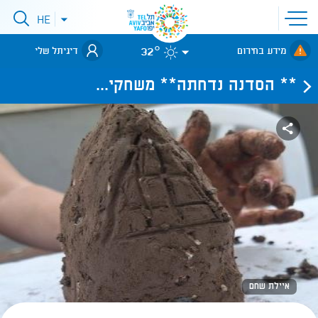
פתיחת
HE
פתיחת
תפריט
תפריט
שפות
לאתר עיריית
אתר
32°
מידע בחירום
דיגיתל שלי
תל-אביב
** הסדנה נדחתה** משחקי...
איילת שחם