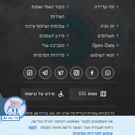
תל-קריירה
הקוד האתי ואמנת
השירות
תו חניה
שקיפות ושיתוף ציבור
תשלומים
מידע לעסקים
Open Data
הסביבה שלי
תנאי השימוש
מדיניות הפרטיות
מפות GIS
מידע על נגישות
כל הזכויות שמורות לעיריית תל-אביב-יפו, אבן גבירול 69, טלפון:
3013* מהנייד. האתר מספק מידע כללי בלבד.
אנו משתמשים בקבצי cookies לשיפור חווית הגלישה,
הנוסח המחייב הוא זה הקבוע בהוראות הדין הרלוונטיות כפי שתהיינה
בתוקף מעת לעת
ניתוח תעבורה ועוד. המשך גלישה מהווה הסכמה
לתנאי
שימוש
ולמדיניות הפרטיות