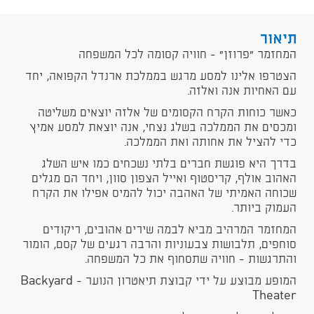
תיאור
המחזמר “פרוזן” - חוויה קסומה לכל המשפחה
הצטרפו אלינו למסע מרגש בממלכת ארנדל הקפואה, יחד
עם האחיות אנה ואלזה.
כאשר כוחות הקרח הקסומים של אלזה יוצאים משליטה
ומכסים את הממלכה בשלג נצחי, אנה יוצאת למסע אמיץ
כדי להציל את אחותה ואת הממלכה.
בדרך היא פוגשת חברים בלתי נשכחים כמו איש השלג
האהוב אולף, קריסטוף ואייל הצפון סוון, ויחד הם מגלים
שכוחה האמיתי של האהבה יכול להמיס אפילו את הקרח
העמוק ביותר.
המחזמר המרהיב מביא לבמה שירים אהובים, ריקודים
סוחפים, תלבושות צבעוניות והרבה רגעים של קסם, הומור
והתרגשות - חוויה שתסחוף את כל המשפחה.
המופע מבוצע על ידי קבוצת תיאטרון הנוער - Backyard
Theater