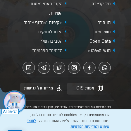
תל-קריירה
הקוד האתי ואמנת
השירות
תו חניה
שקיפות ושיתוף ציבור
תשלומים
מידע לעסקים
Open Data
הסביבה שלי
תנאי השימוש
מדיניות הפרטיות
מפות GIS
מידע על נגישות
כל הזכויות שמורות לעיריית תל-אביב-יפו, אבן גבירול 69, טלפון:
3013* מהנייד. האתר מספק מידע כללי בלבד.
אנו משתמשים בקבצי cookies לשיפור חווית הגלישה,
הנוסח המחייב הוא זה הקבוע בהוראות הדין הרלוונטיות כפי שתהיינה
בתוקף מעת לעת
ניתוח תעבורה ועוד. המשך גלישה מהווה הסכמה
לתנאי
שימוש
ולמדיניות הפרטיות
Created by: Layer. Digital studio