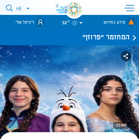
פתיחת
HE
פתיחת
תפריט
תפריט
שפות
לאתר עיריית
אתר
32°
מידע בחירום
דיגיתל שלי
תל-אביב
המחזמר "פרוזן"
קאנבה