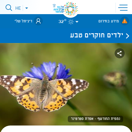
פתיחת
HE
פתיחת
תפריט
תפריט
שפות
לאתר עיריית
אתר
32°
מידע בחירום
דיגיתל שלי
תל-אביב
ילדים חוקרים טבע
נמפית החורשף - אפרת סטרטינר