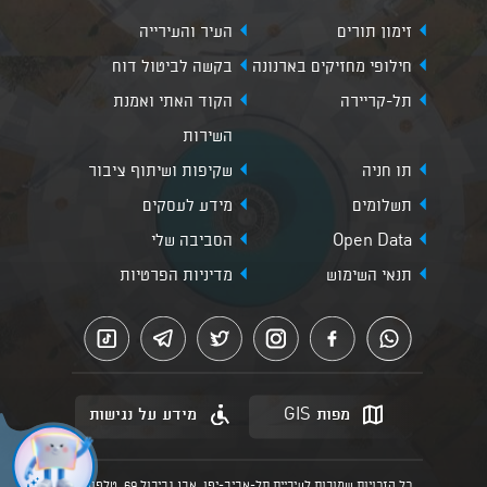
זימון תורים
העיר והעירייה
חילופי מחזיקים בארנונה
בקשה לביטול דוח
תל-קריירה
הקוד האתי ואמנת
השירות
תו חניה
שקיפות ושיתוף ציבור
תשלומים
מידע לעסקים
Open Data
הסביבה שלי
תנאי השימוש
מדיניות הפרטיות
מפות GIS
מידע על נגישות
כל הזכויות שמורות לעיריית תל-אביב-יפו, אבן גבירול 69, טלפון: