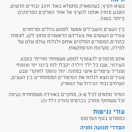
בשיא הקיץ, כשהפארק מתמלא באור זהוב ובחיים חדשים,
הטבע מזמין אותנו להציץ אל אחד הפרקים המרתקים
ביותר בשנה.
בין העצים והשבילים אפשר לפגוש גוזלים ופרחונים
צעירים העושים את צעדיהם הראשונים מחוץ לקן, לצפות
בהורים המסורים המלווים אותם ולגלות עולם שלם של
למידה, סקרנות והרפתקאות.
אתם מוזמנים להצטרף למסע משפחתי חווייתי בטבע
העירוני, שבו כל ילד וילדה יקבלו לוח בינגו "חי וצומח"
ומגדיר ציפורים אישי במתנה. יחד נהפוך לחוקרי טבע
צעירים ונצא לגלות את הסיפורים המסתתרים בין העצים,
השיחים ובתי הגידול של הפארק.
הסיור מתאים לגיל 3-6, מתקיים באווירה משפחתית נעימה
וכל משתתף מחויב בכרטיס (הורה וילד/ה).
עזרי נגישות
כמפורט בגוף הפרסום
הסדרי תנועה וחניה