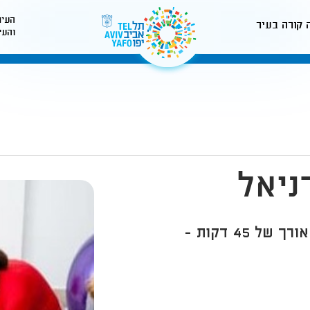
העיר
 קורה בעיר
והעי
לאתר עיריית תל-אביב
ניאל
מפגש תנועה ומוטוריקה של ילד והורה באורך של 45 דקות -