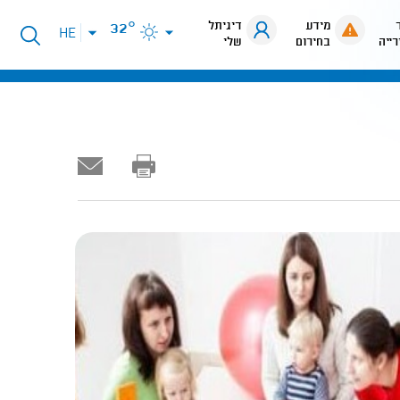
מידע
דיגיתל
32°
פתיחת
HE
רייה
בחירום
שלי
תפריט
שפות