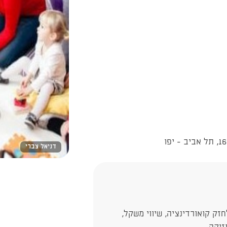
דניאל צברי
ק קואורדינציה, שיווי משקל,