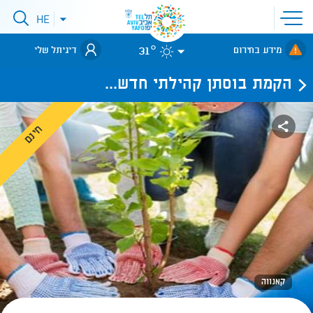
פתיחת
HE
פתיחת
תפריט
תפריט
שפות
לאתר עיריית
אתר
31°
מידע בחירום
דיגיתל שלי
תל-אביב
הקמת בוסתן קהילתי חדש...
חינם
קאנווה