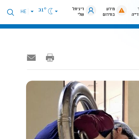
מידע
דיגיתל
31°
פתיחת
HE
רייה
בחירום
שלי
תפריט
שפות