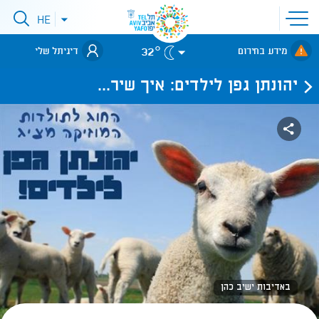
פתיחת
HE
פתיחת
תפריט
תפריט
שפות
לאתר עיריית
אתר
32°
מידע בחירום
דיגיתל שלי
תל-אביב
יהונתן גפן לילדים: איך שיר...
באדיבות ישיב כהן